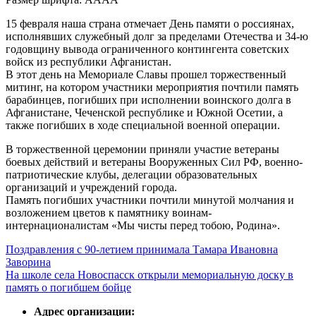
15 февраля наша страна отмечает День памяти о россиянах,
исполнявших служебный долг за пределами Отечества и 34-ю
годовщину вывода ограниченного контингента советских
войск из республики Афганистан.
В этот день на Мемориале Славы прошел торжественный
митинг, на котором участники мероприятия почтили память
барабинцев, погибших при исполнении воинского долга в
Афганистане, Чеченской республике и Южной Осетии, а
также погибших в ходе специальной военной операции.
В торжественной церемонии приняли участие ветераны
боевых действий и ветераны Вооруженных Сил РФ, военно-
патриотические клубы, делегации образовательных
организаций и учреждений города.
Память погибших участники почтили минутой молчания и
возложением цветов к памятнику воинам-
интернационалистам «Мы чисты перед тобою, Родина».
Поздравления с 90-летием принимала Тамара Ивановна
Заворина
На школе села Новоспасск открыли мемориальную доску в
память о погибшем бойце
Адрес организации: