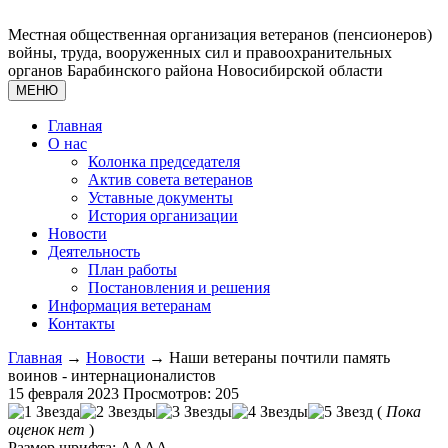
Местная общественная организация ветеранов (пенсионеров)
войны, труда, вооруженных сил и правоохранительных
органов Барабинского района Новосибирской области
МЕНЮ
Главная
О нас
Колонка председателя
Актив совета ветеранов
Уставные документы
История организации
Новости
Деятельность
План работы
Постановления и решения
Информация ветеранам
Контакты
Главная
→
Новости
→ Наши ветераны почтили память
воинов - интернационалистов
15 февраля 2023
Просмотров: 205
(
Пока
оценок нет
)
Размер шрифта:
A
A
A
A