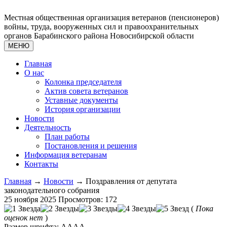
Местная общественная организация ветеранов (пенсионеров)
войны, труда, вооруженных сил и правоохранительных
органов Барабинского района Новосибирской области
МЕНЮ
Главная
О нас
Колонка председателя
Актив совета ветеранов
Уставные документы
История организации
Новости
Деятельность
План работы
Постановления и решения
Информация ветеранам
Контакты
Главная
→
Новости
→ Поздравления от депутата
законодательного собрания
25 ноября 2025
Просмотров: 172
(
Пока
оценок нет
)
Размер шрифта:
A
A
A
A