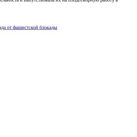
ада от фашистской блокады