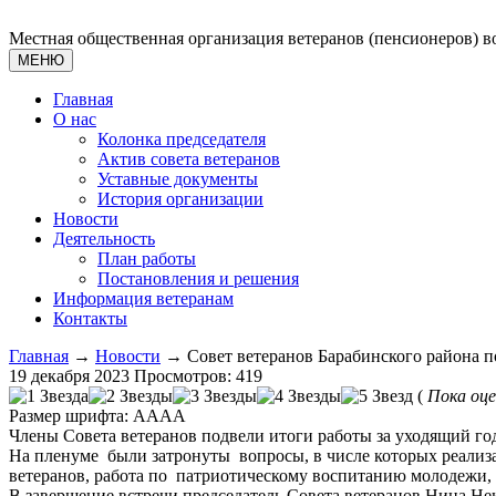
Местная общественная организация ветеранов (пенсионеров) в
МЕНЮ
Главная
О нас
Колонка председателя
Актив совета ветеранов
Уставные документы
История организации
Новости
Деятельность
План работы
Постановления и решения
Информация ветеранам
Контакты
Главная
→
Новости
→ Совет ветеранов Барабинского района п
19 декабря 2023
Просмотров: 419
(
Пока оце
Размер шрифта:
A
A
A
A
Члены Совета ветеранов подвели итоги работы за уходящий год
На пленуме были затронуты вопросы, в числе которых реализа
ветеранов, работа по патриотическому воспитанию молодежи, 
В завершение встречи председатель Совета ветеранов Нина Не