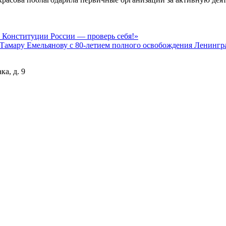
т Конституции России — проверь себя!»
Тамару Емельянову с 80-летием полного освобождения Ленингр
а, д. 9