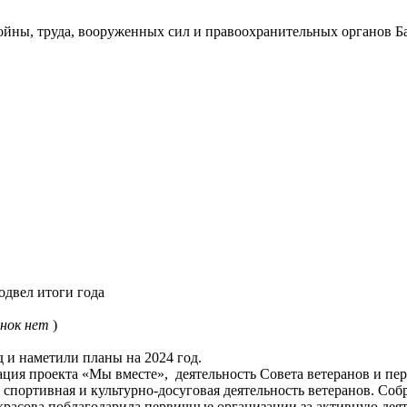
ойны, труда, вооруженных сил и правоохранительных органов Б
одвел итоги года
нок нет
)
 и наметили планы на 2024 год.
ция проекта «Мы вместе», деятельность Совета ветеранов и пер
спортивная и культурно-досуговая деятельность ветеранов. Соб
красова поблагодарила первичные организации за активную деят