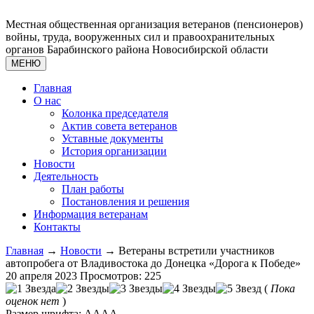
Местная общественная организация ветеранов (пенсионеров)
войны, труда, вооруженных сил и правоохранительных
органов Барабинского района Новосибирской области
МЕНЮ
Главная
О нас
Колонка председателя
Актив совета ветеранов
Уставные документы
История организации
Новости
Деятельность
План работы
Постановления и решения
Информация ветеранам
Контакты
Главная
→
Новости
→ Ветераны встретили участников
автопробега от Владивостока до Донецка «Дорога к Победе»
20 апреля 2023
Просмотров: 225
(
Пока
оценок нет
)
Размер шрифта:
A
A
A
A