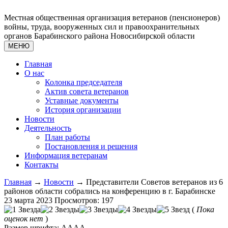
Местная общественная организация ветеранов (пенсионеров)
войны, труда, вооруженных сил и правоохранительных
органов Барабинского района Новосибирской области
МЕНЮ
Главная
О нас
Колонка председателя
Актив совета ветеранов
Уставные документы
История организации
Новости
Деятельность
План работы
Постановления и решения
Информация ветеранам
Контакты
Главная
→
Новости
→ Представители Советов ветеранов из 6
районов области собрались на конференцию в г. Барабинске
23 марта 2023
Просмотров: 197
(
Пока
оценок нет
)
Размер шрифта:
A
A
A
A