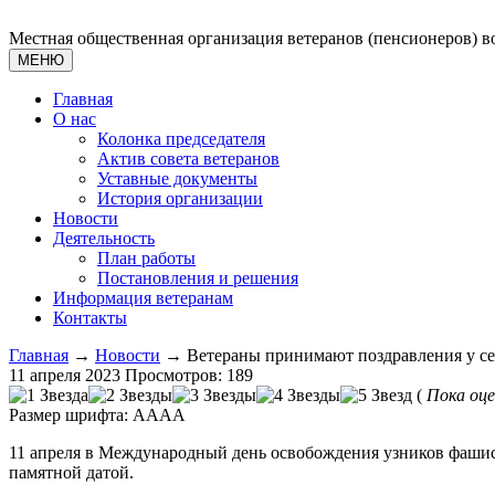
Местная общественная организация ветеранов (пенсионеров) в
МЕНЮ
Главная
О нас
Колонка председателя
Актив совета ветеранов
Уставные документы
История организации
Новости
Деятельность
План работы
Постановления и решения
Информация ветеранам
Контакты
Главная
→
Новости
→ Ветераны принимают поздравления у се
11 апреля 2023
Просмотров: 189
(
Пока оце
Размер шрифта:
A
A
A
A
11 апреля в Международный день освобождения узников фашис
памятной датой.