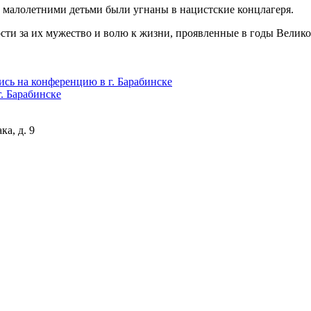
малолетними детьми были угнаны в нацистские концлагеря.
сти за их мужество и волю к жизни, проявленные в годы Велик
ись на конференцию в г. Барабинске
. Барабинске
а, д. 9