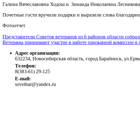
Галина Вячеславовна Ходош и Зинаида Николаевна Лесникова 
Почетные гости вручили подарки и выразили слова благодарно
Фотоотчет
Представители Советов ветеранов из 6 районов области собрал
Ветераны принимают участие в работе призывной комиссии в г
Адрес организации:
632234, Новосибирская область, город Барабинск, ул.Ермак
Tелефон:
8(383-61) 29-125
E-mail:
sovetbar@yandex.ru